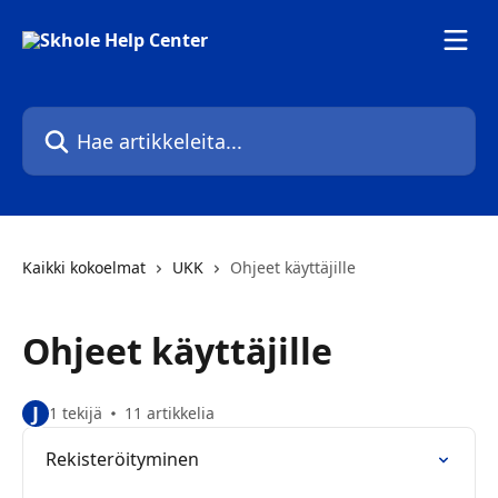
Siirry pääsisältöön
Hae artikkeleita...
Kaikki kokoelmat
UKK
Ohjeet käyttäjille
Ohjeet käyttäjille
J
1 tekijä
11 artikkelia
Rekisteröityminen